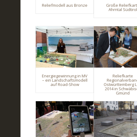
Reliefmodell aus Bronze
Große Reliefkar
Ahrntal Südtiro
Energiegewinnung in MV
Reliefkarte
– ein Landschaftsmodell
Regionalverban
auf Road-Show
Ostwürttemberg 
2014 in Schwäbis
Gmünd