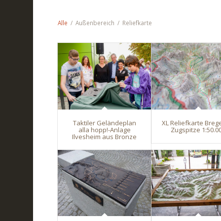
Alle
/
Außenbereich
/
Reliefkarte
Taktiler Geländeplan
XL Reliefkarte Breg
alla hopp!-Anlage
Zugspitze 1:50.0
Ilvesheim aus Bronze