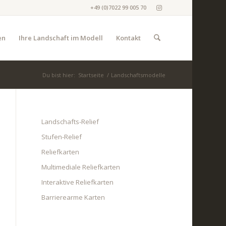
+49 (0)7022 99 005 70
en
Ihre Landschaft im Modell
Kontakt
Du bist hier:
Startseite
/
Landschaftsmodelle
Landschafts-Relief
Stufen-Relief
Reliefkarten
Multimediale Reliefkarten
Interaktive Reliefkarten
Barrierearme Karten