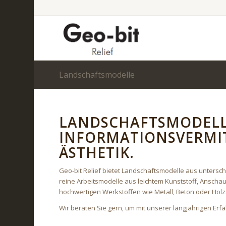
Landschaftsmodelle
LANDSCHAFTSMODELL
INFORMATIONSVERMI
ÄSTHETIK.
Geo-bit Relief bietet Landschaftsmodelle aus unters
reine Arbeitsmodelle aus leichtem Kunststoff, Anscha
hochwertigen Werkstoffen wie Metall, Beton oder Holz
Wir beraten Sie gern, um mit unserer langjährigen Erfah