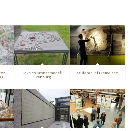
enz –
Taktiles Bronzemodell
Stufenrelief Diemelsee
00
Evenburg