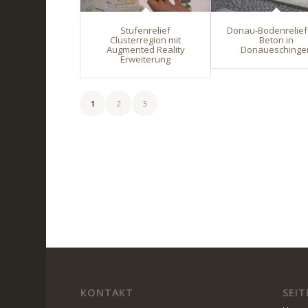
Stufenrelief
Donau-Bodenrelief
Clusterregion mit
Beton in
Augmented Reality
Donaueschinge
Erweiterung
1
2
3
KONTAKT
SEIT