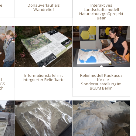
te
Donauverlauf als
Interaktives
l
Wandrelief
Landschaftsmodell
Naturschutzgroßprojekt
Baar
Informationstafel mit
Reliefmodell Kaukasus
d
integrierter Reliefkarte
– für die
LGS
Sonderausstellung im
ch
BGBM Berlin