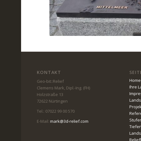
KONTAKT
SEIT
Home
Geo-bit::Relief
Ihre 
Clemens Mark, Dipl.-Ing. (FH)
Impr
Holzstraße 13
Lands
72622 Nürtingen
Proje
Tel.: 07022 99 00 570
Refer
Stufe
E-Mail:
mark@3d-relief.com
Tiefe
Lands
Relie