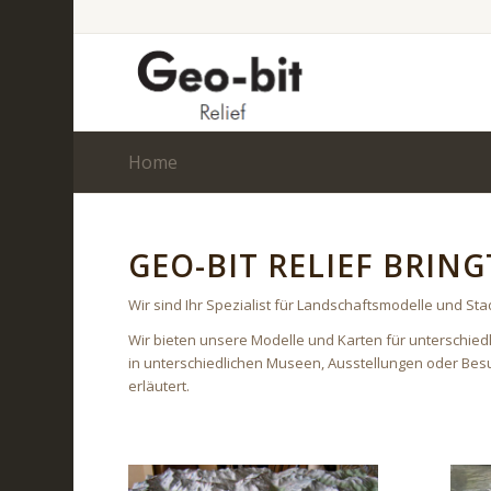
Home
GEO-BIT RELIEF BRIN
Wir sind Ihr Spezialist für Landschaftsmodelle und Sta
Wir bieten unsere Modelle und Karten für unterschied
in unterschiedlichen Museen, Ausstellungen oder Be
erläutert.