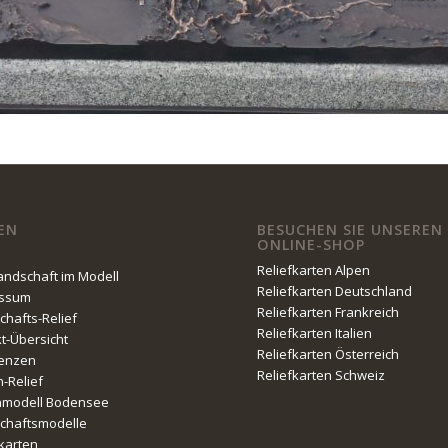
EN
BESUCHEN SIE UNSEREN
ONLINE-SHOP
Reliefkarten Alpen
Landschaft im Modell
Reliefkarten Deutschland
essum
Reliefkarten Frankreich
chafts-Relief
Reliefkarten Italien
kt-Übersicht
Reliefkarten Österreich
enzen
Reliefkarten Schweiz
n-Relief
nmodell Bodensee
chaftsmodelle
fkarten