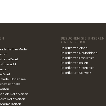
EN
BESUCHEN SIE UNSEREN
ONLINE-SHOP
Reliefkarten Alpen
Landschaft im Modell
Reliefkarten Deutschland
essum
Reliefkarten Frankreich
chafts-Relief
Reliefkarten Italien
kt-Übersicht
Reliefkarten Österreich
enzen
Reliefkarten Schweiz
n-Relief
nmodell Bodensee
chaftsmodelle
fkarten
mediale Reliefkarten
ktive Reliefkarten
erearme Karten