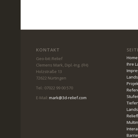
KONTAKT
SEIT
Home
Geo-bit::Relief
Ihre 
Clemens Mark, Dipl.-Ing. (FH)
Impr
Holzstraße 13
Lands
72622 Nürtingen
Proje
Tel.: 07022 99 00 570
Refer
Stufe
E-Mail:
mark@3d-relief.com
Tiefe
Lands
Relie
Multi
Intera
Barri