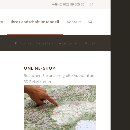
+49 (0)7022 99 005 70
en
Ihre Landschaft im Modell
Kontakt
Du bist hier:
Startseite
/
Ihre Landschaft im Modell
ONLINE-SHOP
Besuchen Sie unsere große Auswahl an
3D Reliefkarten