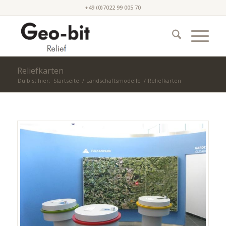
+49 (0)7022 99 005 70
Reliefkarten
Du bist hier:
Startseite
/
Landschaftsmodelle
/
Reliefkarten