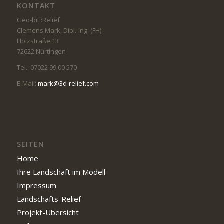
KONTAKT
Geo-bit::Relief
Clemens Mark, Dipl.-Ing. (FH)
Holzstraße 13
72622 Nürtingen
Tel.: 07022 99 00 570
E-Mail:
mark@3d-relief.com
SEITEN
Home
Ihre Landschaft im Modell
Impressum
Landschafts-Relief
Projekt-Übersicht