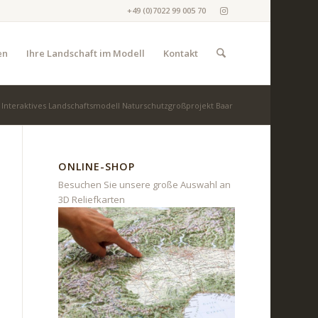
+49 (0)7022 99 005 70
en
Ihre Landschaft im Modell
Kontakt
Interaktives Landschaftsmodell Naturschutzgroßprojekt Baar
ONLINE-SHOP
Besuchen Sie unsere große Auswahl an
3D Reliefkarten