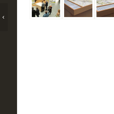
Energiegewinnung in
MV – ein
Landschaftsmodell auf
Road-Show