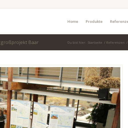
Home
Produkte
Referenz
zgroßprojekt Baar
Du bist hier:
Startseite
/
Referenzen
/