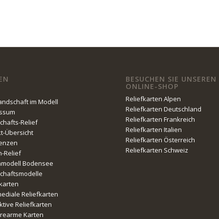
EN
BESUCHEN SIE UNSEREN
ONLINE-SHOP
Reliefkarten Alpen
Landschaft im Modell
Reliefkarten Deutschland
essum
Reliefkarten Frankreich
chafts-Relief
Reliefkarten Italien
kt-Übersicht
Reliefkarten Österreich
enzen
Reliefkarten Schweiz
n-Relief
nmodell Bodensee
chaftsmodelle
fkarten
mediale Reliefkarten
ktive Reliefkarten
erearme Karten