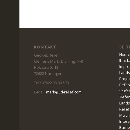
KONTAKT
SEIT
Home
Geo-bit::Relief
Ihre 
Clemens Mark, Dipl.-Ing. (FH)
Impr
Holzstraße 13
Lands
72622 Nürtingen
Proje
Tel.: 07022 99 00 570
Refer
Stufe
E-Mail:
mark@3d-relief.com
Tiefe
Lands
Relie
Multi
Intera
Barri