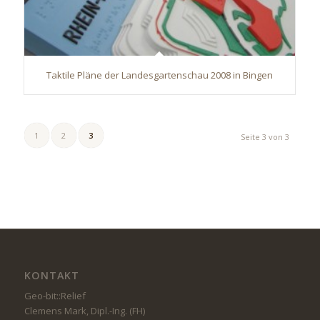
Taktile Pläne der Landesgartenschau 2008 in Bingen
1
2
3
Seite 3 von 3
KONTAKT
Geo-bit::Relief
Clemens Mark, Dipl.-Ing. (FH)