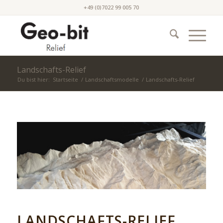
+49 (0)7022 99 005 70
Landschafts-Relief
Du bist hier:
Startseite
/
Landschaftsmodelle
/
Landschafts-Relief
LANDSCHAFTS-RELIEF