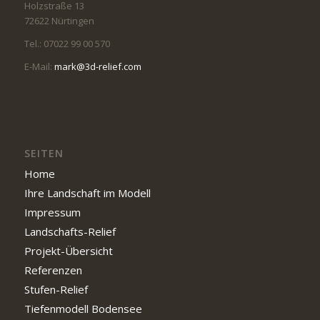
Holzstraße 13
72622 Nürtingen
Tel.: 07022 99 00 570
E-Mail:
mark@3d-relief.com
SEITEN
Home
Ihre Landschaft im Modell
Impressum
Landschafts-Relief
Projekt-Übersicht
Referenzen
Stufen-Relief
Tiefenmodell Bodensee