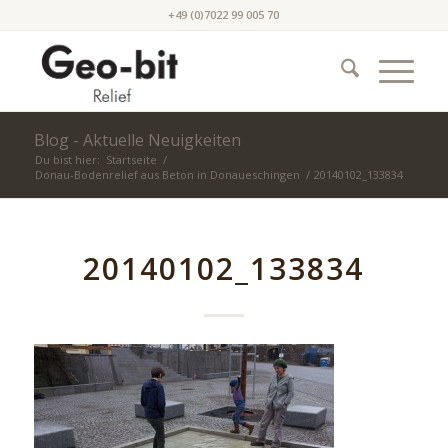
+49 (0)7022 99 005 70
Blog - Aktuelle Neuigkeiten
Du bist hier:
Startseite
/
Donau-Bodenrelief aus Beton in Donaueschingen
/
20140102_133834
20140102_133834