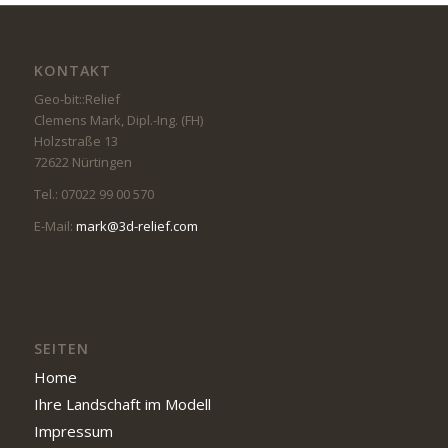
KONTAKT
Geo-bit::Relief
Clemens Mark, Dipl.-Ing. (FH)
Holzstraße 13
72622 Nürtingen
Tel.: 07022 99 00 570
E-Mail:
mark@3d-relief.com
SEITEN
Home
Ihre Landschaft im Modell
Impressum