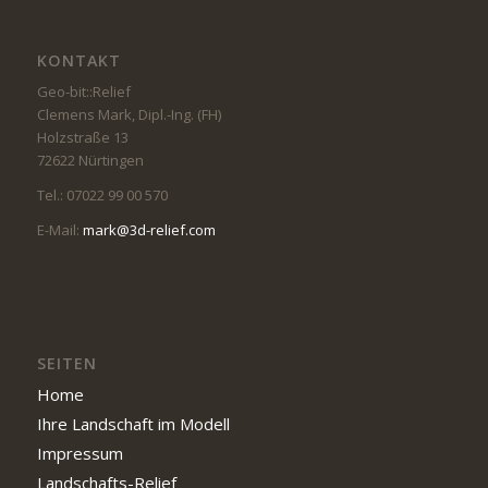
KONTAKT
Geo-bit::Relief
Clemens Mark, Dipl.-Ing. (FH)
Holzstraße 13
72622 Nürtingen
Tel.: 07022 99 00 570
E-Mail:
mark@3d-relief.com
SEITEN
Home
Ihre Landschaft im Modell
Impressum
Landschafts-Relief