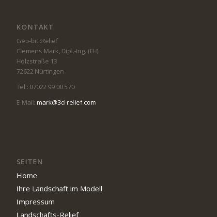
KONTAKT
Geo-bit::Relief
Clemens Mark, Dipl.-Ing. (FH)
Holzstraße 13
72622 Nürtingen
Tel.: 07022 99 00 570
E-Mail:
mark@3d-relief.com
SEITEN
Home
Ihre Landschaft im Modell
Impressum
Landschafts-Relief