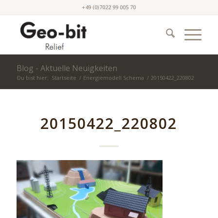
+49 (0)7022 99 005 70
Blog - Aktuelle Neuigkeiten
Du bist hier:
Startseite
/
Energiemodell Schema
/
20150422_220802
20150422_220802