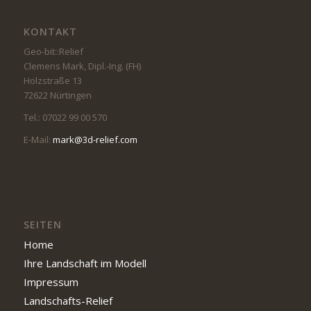
KONTAKT
Geo-bit::Relief
Clemens Mark, Dipl.-Ing. (FH)
Holzstraße 13
72622 Nürtingen
Tel.: 07022 99 00 570
E-Mail:
mark@3d-relief.com
SEITEN
Home
Ihre Landschaft im Modell
Impressum
Landschafts-Relief