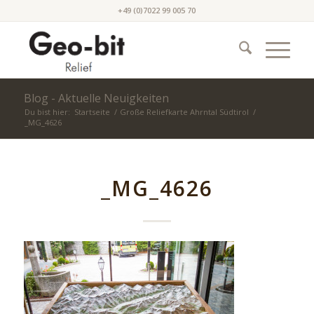
+49 (0)7022 99 005 70
Blog - Aktuelle Neuigkeiten
Du bist hier:
Startseite
/
Große Reliefkarte Ahrntal Südtirol
/
_MG_4626
_MG_4626