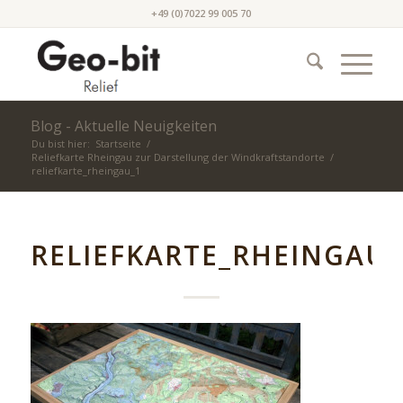
+49 (0)7022 99 005 70
Blog - Aktuelle Neuigkeiten
Du bist hier:
Startseite
/
Reliefkarte Rheingau zur Darstellung der Windkraftstandorte
/
reliefkarte_rheingau_1
RELIEFKARTE_RHEINGAU_