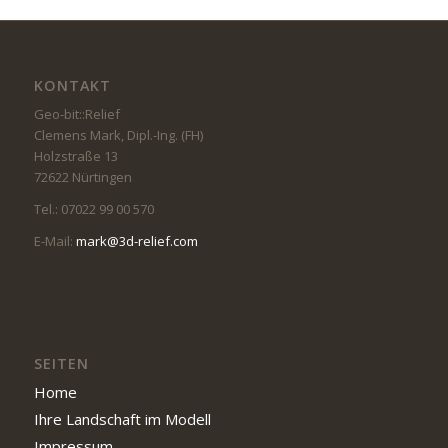
KONTAKT
Geo-bit::Relief
Clemens Mark, Dipl.-Ing. (FH)
Holzstraße 13
72622 Nürtingen
Tel.: 07022 99 00 570
E-Mail:
mark@3d-relief.com
SEITEN
Home
Ihre Landschaft im Modell
Impressum