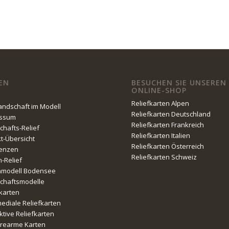
EN
BESUCHEN SIE UNSEREN
ONLINE-SHOP
Reliefkarten Alpen
Landschaft im Modell
Reliefkarten Deutschland
essum
Reliefkarten Frankreich
chafts-Relief
Reliefkarten Italien
kt-Übersicht
Reliefkarten Österreich
enzen
Reliefkarten Schweiz
n-Relief
nmodell Bodensee
chaftsmodelle
fkarten
mediale Reliefkarten
ktive Reliefkarten
erearme Karten