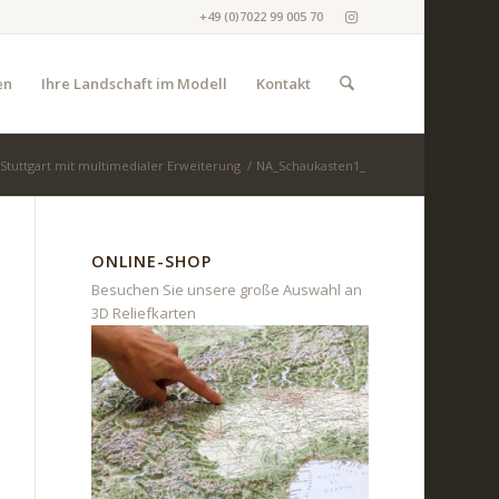
+49 (0)7022 99 005 70
en
Ihre Landschaft im Modell
Kontakt
 Stuttgart mit multimedialer Erweiterung
/
NA_Schaukasten1_
ONLINE-SHOP
Besuchen Sie unsere große Auswahl an
3D Reliefkarten