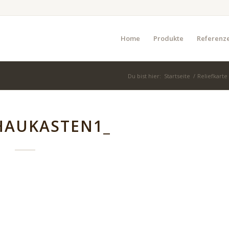
Home
Produkte
Referenz
Du bist hier:
Startseite
/
Reliefkarte
HAUKASTEN1_