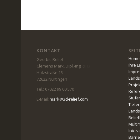
KONTAKT
SEIT
Home
Geo-bit::Relief
Ihre 
Clemens Mark, Dipl.-Ing. (FH)
Impr
Holzstraße 13
Lands
72622 Nürtingen
Proje
Tel.: 07022 99 00 570
Refer
Stufe
E-Mail:
mark@3d-relief.com
Tiefe
Lands
Relie
Multi
Intera
Barri