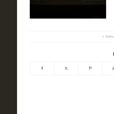
/
5. FEBR