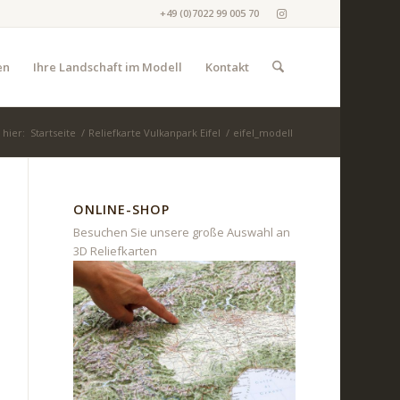
+49 (0)7022 99 005 70
en
Ihre Landschaft im Modell
Kontakt
 hier:
Startseite
/
Reliefkarte Vulkanpark Eifel
/
eifel_modell
ONLINE-SHOP
Besuchen Sie unsere große Auswahl an
3D Reliefkarten