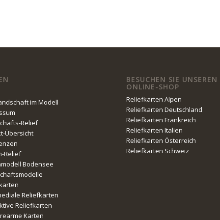
EN
BESUCHEN SIE UNSEREN
ONLINE-SHOP
Reliefkarten Alpen
Landschaft im Modell
Reliefkarten Deutschland
essum
Reliefkarten Frankreich
chafts-Relief
Reliefkarten Italien
kt-Übersicht
Reliefkarten Österreich
enzen
Reliefkarten Schweiz
n-Relief
nmodell Bodensee
chaftsmodelle
fkarten
mediale Reliefkarten
ktive Reliefkarten
erearme Karten