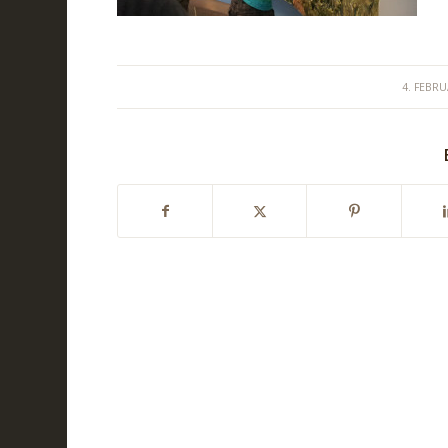
/
4. FEBR