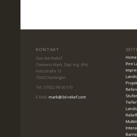
KONTAKT
SEIT
Home
Geo-bit::Relief
Ihre 
Clemens Mark, Dipl.-Ing. (FH)
Impr
Holzstraße 13
Lands
72622 Nürtingen
Proje
Tel.: 07022 99 00 570
Refer
Stufe
E-Mail:
mark@3d-relief.com
Tiefe
Lands
Relie
Multi
Intera
Barri