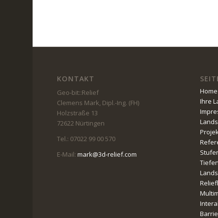
KONTAKT
SEIT
Home
Geo-bit::Relief
Ihre 
Clemens Mark, Dipl.-Ing. (FH)
Impr
Holzstraße 13
Lands
72622 Nürtingen
Proje
Tel.: 07022 99 00 570
Refer
Stufe
E-Mail:
mark@3d-relief.com
Tiefe
Lands
Relie
Multi
Intera
Barri