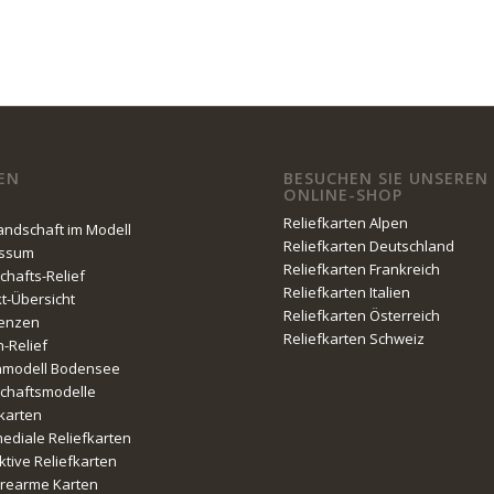
EN
BESUCHEN SIE UNSEREN
ONLINE-SHOP
Reliefkarten Alpen
Landschaft im Modell
Reliefkarten Deutschland
essum
Reliefkarten Frankreich
chafts-Relief
Reliefkarten Italien
kt-Übersicht
Reliefkarten Österreich
enzen
Reliefkarten Schweiz
n-Relief
nmodell Bodensee
chaftsmodelle
fkarten
mediale Reliefkarten
ktive Reliefkarten
erearme Karten