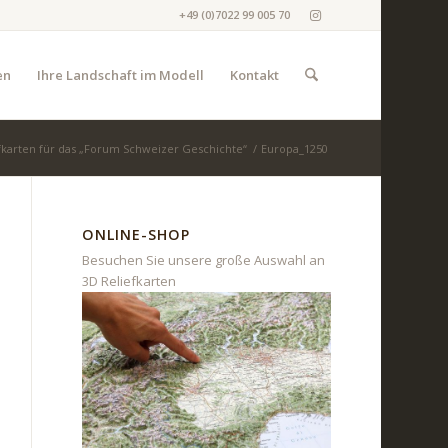
+49 (0)7022 99 005 70
en
Ihre Landschaft im Modell
Kontakt
fkarten für das „Forum Schweizer Geschichte“
/
Europa_1250
ONLINE-SHOP
Besuchen Sie unsere große Auswahl an
3D Reliefkarten