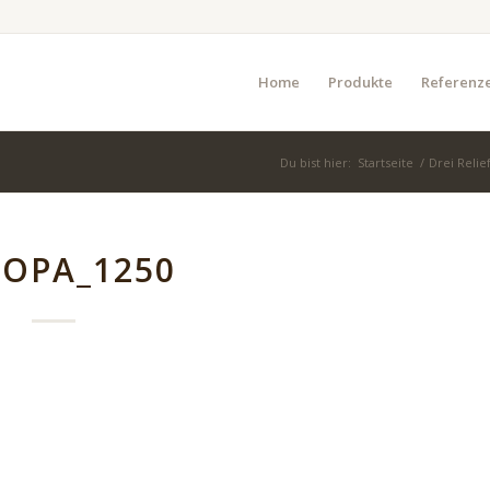
Home
Produkte
Referenz
Du bist hier:
Startseite
/
Drei Relie
OPA_1250