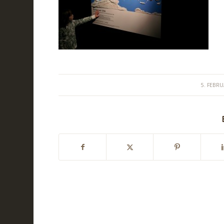
/
5. FEBR