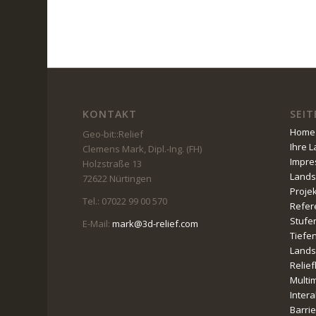
KONTAKT
SEIT
Home
Geo-bit::Relief
Ihre 
Clemens Mark, Dipl.-Ing. (FH)
Impr
Holzstraße 13
Lands
72622 Nürtingen
Proje
Tel.: 07022 99 00 570
Refer
Stufe
E-Mail:
mark@3d-relief.com
Tiefe
Lands
Relie
Multi
Intera
Barri