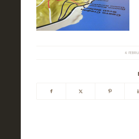
/
4. FEBR