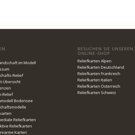
EN
BESUCHEN SIE UNSEREN
ONLINE-SHOP
Reliefkarten Alpen
Landschaft im Modell
Reliefkarten Deutschland
essum
Reliefkarten Frankreich
chafts-Relief
Reliefkarten Italien
kt-Übersicht
Reliefkarten Österreich
enzen
Reliefkarten Schweiz
n-Relief
nmodell Bodensee
chaftsmodelle
fkarten
mediale Reliefkarten
ktive Reliefkarten
erearme Karten