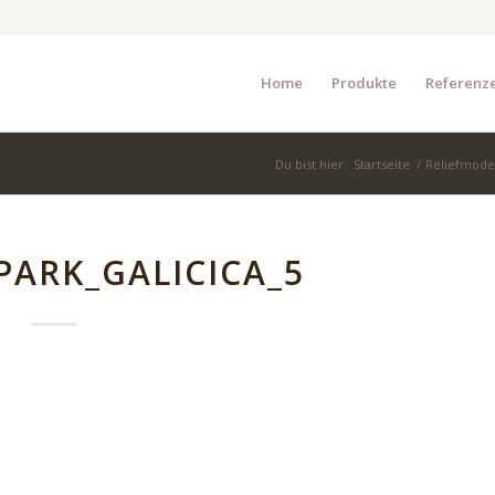
Home
Produkte
Referenz
Du bist hier:
Startseite
/
Reliefmodel
ARK_GALICICA_5