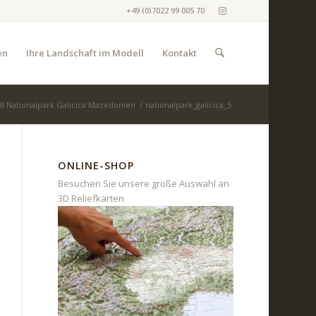
+49 (0)7022 99 005 70
en
Ihre Landschaft im Modell
Kontakt
l Nationalpark Galicica Mazedonien
/
nationalpark_galicica_5
ONLINE-SHOP
Besuchen Sie unsere große Auswahl an
3D Reliefkarten