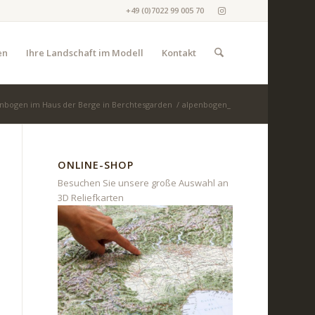
+49 (0)7022 99 005 70
en
Ihre Landschaft im Modell
Kontakt
nbogen im Haus der Berge in Berchtesgarden
/
alpenbogen_
ONLINE-SHOP
Besuchen Sie unsere große Auswahl an
3D Reliefkarten