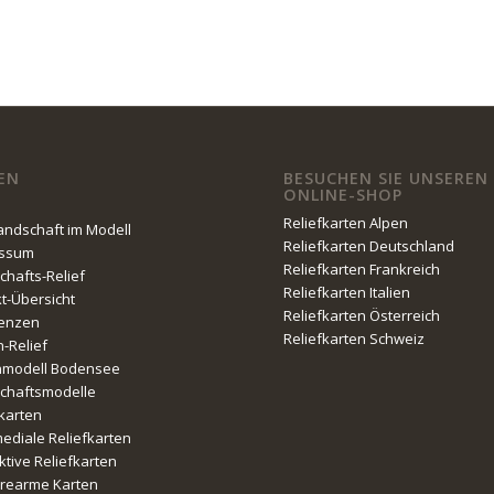
EN
BESUCHEN SIE UNSEREN
ONLINE-SHOP
Reliefkarten Alpen
Landschaft im Modell
Reliefkarten Deutschland
essum
Reliefkarten Frankreich
chafts-Relief
Reliefkarten Italien
kt-Übersicht
Reliefkarten Österreich
enzen
Reliefkarten Schweiz
n-Relief
nmodell Bodensee
chaftsmodelle
fkarten
mediale Reliefkarten
ktive Reliefkarten
erearme Karten