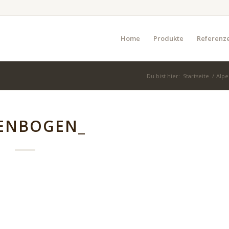
Home
Produkte
Referenz
Du bist hier:
Startseite
/
Alpe
ENBOGEN_