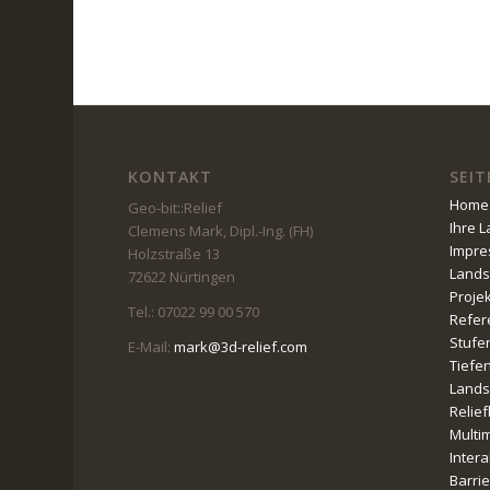
KONTAKT
SEIT
Home
Geo-bit::Relief
Ihre 
Clemens Mark, Dipl.-Ing. (FH)
Impr
Holzstraße 13
Lands
72622 Nürtingen
Proje
Tel.: 07022 99 00 570
Refer
Stufe
E-Mail:
mark@3d-relief.com
Tiefe
Lands
Relie
Multi
Intera
Barri