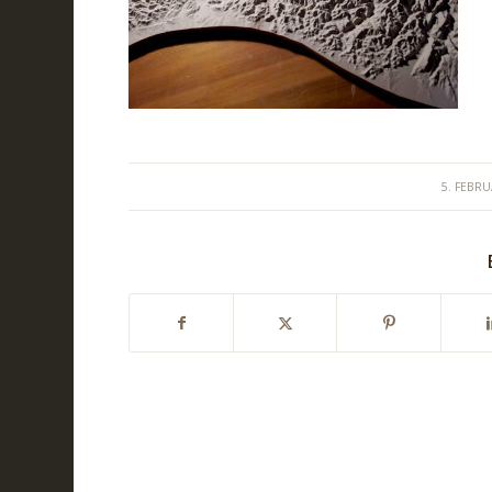
/
5. FEBR