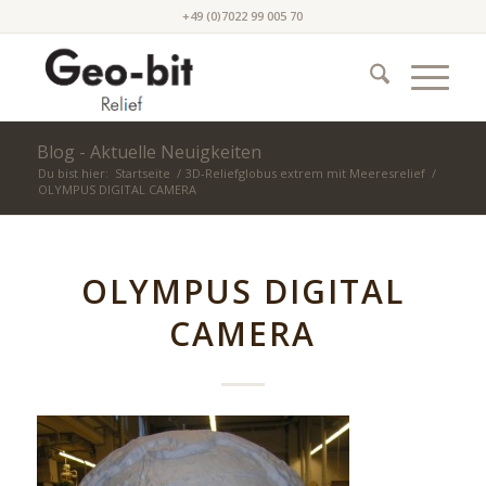
+49 (0)7022 99 005 70
Blog - Aktuelle Neuigkeiten
Du bist hier:
Startseite
/
3D-Reliefglobus extrem mit Meeresrelief
/
OLYMPUS DIGITAL CAMERA
OLYMPUS DIGITAL
CAMERA