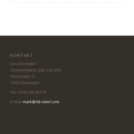
KONTAKT
Geo-bit::Relief
Clemens Mark, Dipl.-Ing. (FH)
Holzstraße 13
72622 Nürtingen
Tel.: 07022 99 00 570
E-Mail:
mark@3d-relief.com