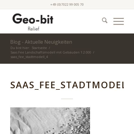
+49 (0)7022 99 005 70
Blog - Aktuelle Neuigkeiten
Du bist hier:
Startseite
/
Saas Fee Landschaftsmodell mit Gebäuden 1:2.000
/
saas_fee_stadtmodell_4
SAAS_FEE_STADTMODELL