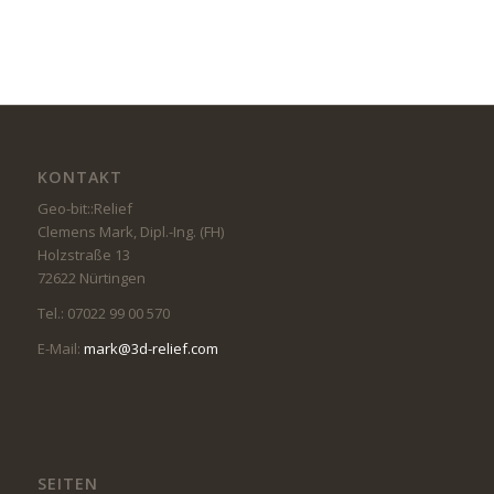
KONTAKT
Geo-bit::Relief
Clemens Mark, Dipl.-Ing. (FH)
Holzstraße 13
72622 Nürtingen
Tel.: 07022 99 00 570
E-Mail:
mark@3d-relief.com
SEITEN