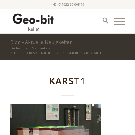
+49 (0)7022 99 005 70
Blog - Aktuelle Neuigkeiten
Du bist hier:
Startseite
/
Schematisches 3D-Karstmodell mit Multimediale
/
karst1
KARST1