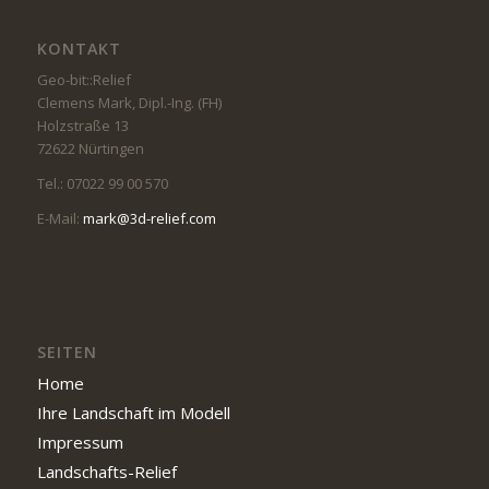
KONTAKT
Geo-bit::Relief
Clemens Mark, Dipl.-Ing. (FH)
Holzstraße 13
72622 Nürtingen
Tel.: 07022 99 00 570
E-Mail:
mark@3d-relief.com
SEITEN
Home
Ihre Landschaft im Modell
Impressum
Landschafts-Relief