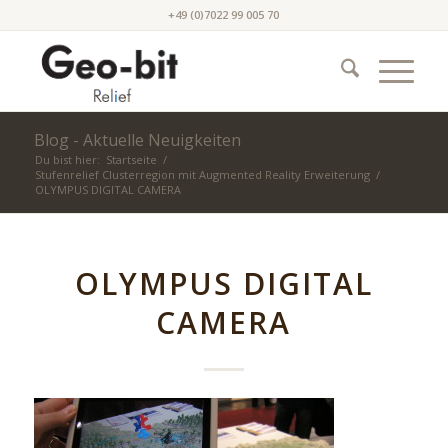
+49 (0)7022 99 005 70
Blog - Aktuelle Neuigkeiten
Du bist hier:
Startseite
/
Stufenrelief Clusterregion mit Augmented Reality Erweiterung
/
OLYMPUS DIGITAL CAMERA
OLYMPUS DIGITAL
CAMERA