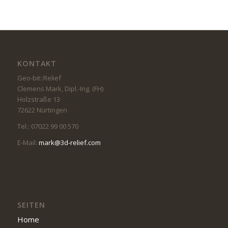
KONTAKT
Geo-bit::Relief
Clemens Mark, Dipl.-Ing. (FH)
Holzstraße 13
72622 Nürtingen
Tel.: 07022 99 00 570
E-Mail:
mark@3d-relief.com
SEITEN
Home