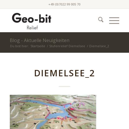
+49 (0)7022 99 005 70
Blog - Aktuelle Neuigkeiten
Du bist hier:
Startseite
/
Stufenrelief Diemelsee
/
Diemelsee_2
DIEMELSEE_2