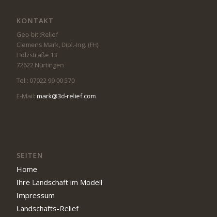
KONTAKT
Geo-bit::Relief
Clemens Mark, Dipl.-Ing. (FH)
Holzstraße 13
72622 Nürtingen
Tel.: 07022 99 00 570
E-Mail:
mark@3d-relief.com
SEITEN
Home
Ihre Landschaft im Modell
Impressum
Landschafts-Relief