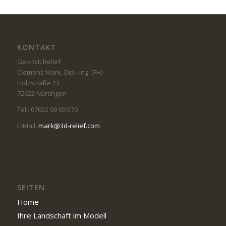
KONTAKT
Geo-bit::Relief
Clemens Mark, Dipl.-Ing. (FH)
Holzstraße 13
72622 Nürtingen
Tel.: 07022 99 00 570
E-Mail:
mark@3d-relief.com
SEITEN
Home
Ihre Landschaft im Modell