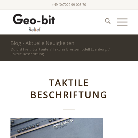
+49 (0)7022 99 005 70
Blog - Aktuelle Neuigkeiten
Du bist hier:
Startseite
/
Taktiles Bronzemodell Evenburg
/
Taktile Beschriftung
TAKTILE
BESCHRIFTUNG