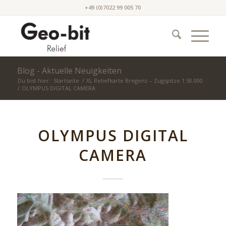
+49 (0)7022 99 005 70
Blog - Aktuelle Neuigkeiten
Du bist hier:
Startseite
/
XL Reliefkarte Bregenz – Zugspitze 1:50.000
/
OLYMPUS DIGITAL CAMERA
OLYMPUS DIGITAL
CAMERA