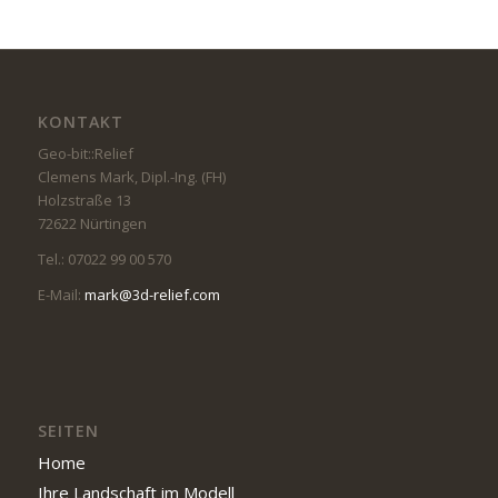
KONTAKT
Geo-bit::Relief
Clemens Mark, Dipl.-Ing. (FH)
Holzstraße 13
72622 Nürtingen
Tel.: 07022 99 00 570
E-Mail:
mark@3d-relief.com
SEITEN
Home
Ihre Landschaft im Modell