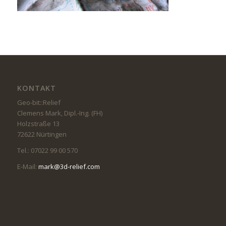
KONTAKT
Geo-bit::Relief
Clemens Mark, Dipl.-Ing. (FH)
Holzstraße 13
72622 Nürtingen
Tel.: 07022 99 00 570
E-Mail:
mark@3d-relief.com