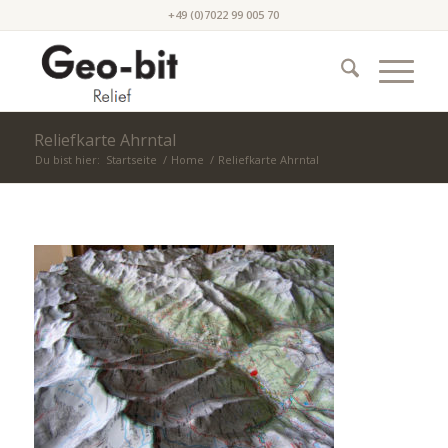
+49 (0)7022 99 005 70
Reliefkarte Ahrntal
Du bist hier:
Startseite
/
Home
/
Reliefkarte Ahrntal