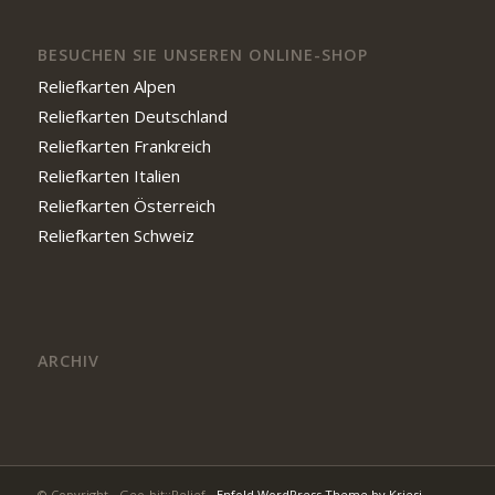
BESUCHEN SIE UNSEREN ONLINE-SHOP
Reliefkarten Alpen
Reliefkarten Deutschland
Reliefkarten Frankreich
Reliefkarten Italien
Reliefkarten Österreich
Reliefkarten Schweiz
ARCHIV
© Copyright - Geo-bit::Relief -
Enfold WordPress Theme by Kriesi