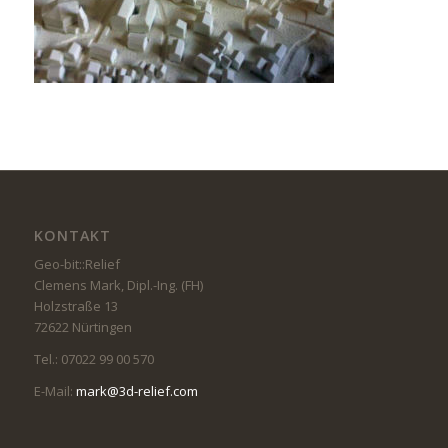
KONTAKT
Geo-bit::Relief
Clemens Mark, Dipl.-Ing. (FH)
Holzstraße 13
72622 Nürtingen
Tel.: 07022 99 00 570
E-Mail:
mark@3d-relief.com