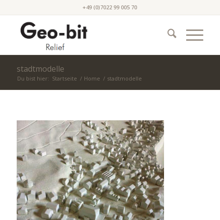
+49 (0)7022 99 005 70
stadtmodelle
Du bist hier:
Startseite
/
Home
/
stadtmodelle