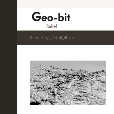
Rendering_detail_4fach