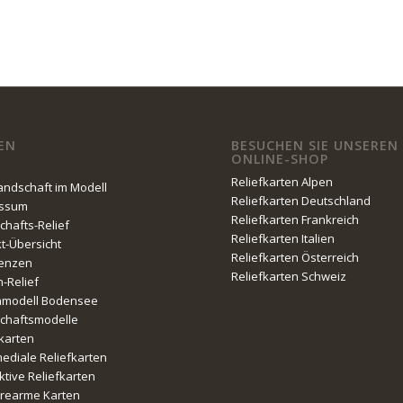
EN
BESUCHEN SIE UNSEREN
ONLINE-SHOP
Reliefkarten Alpen
Landschaft im Modell
Reliefkarten Deutschland
essum
Reliefkarten Frankreich
chafts-Relief
Reliefkarten Italien
kt-Übersicht
Reliefkarten Österreich
enzen
Reliefkarten Schweiz
n-Relief
nmodell Bodensee
chaftsmodelle
fkarten
mediale Reliefkarten
ktive Reliefkarten
erearme Karten