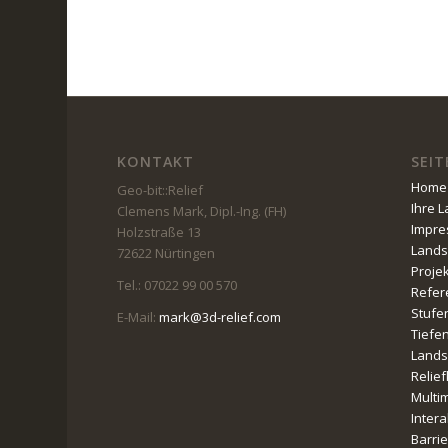
KONTAKT
SEIT
Home
Geo-bit::Relief
Ihre 
Clemens Mark, Dipl.-Ing. (FH)
Impr
Holzstraße 13
Lands
72622 Nürtingen
Proje
Tel.: 07022 99 00 570
Refer
Stufe
E-Mail:
mark@3d-relief.com
Tiefe
Lands
Relie
Multi
Intera
Barri