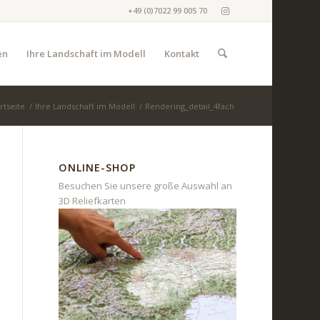
+49 (0)7022 99 005 70
en
Ihre Landschaft im Modell
Kontakt
rtseite
/
Ihre Landschaft im Modell
/
Rendering_detail_4fach
ONLINE-SHOP
Besuchen Sie unsere große Auswahl an
3D Reliefkarten