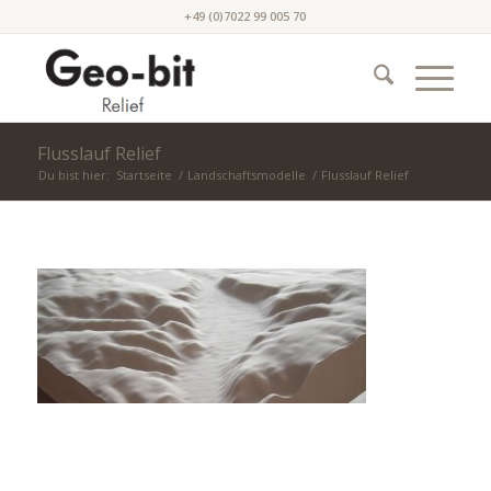
+49 (0)7022 99 005 70
Flusslauf Relief
Du bist hier:
Startseite
/
Landschaftsmodelle
/
Flusslauf Relief