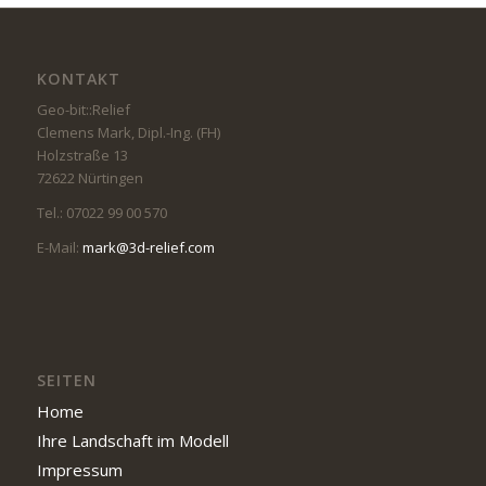
KONTAKT
Geo-bit::Relief
Clemens Mark, Dipl.-Ing. (FH)
Holzstraße 13
72622 Nürtingen
Tel.: 07022 99 00 570
E-Mail:
mark@3d-relief.com
SEITEN
Home
Ihre Landschaft im Modell
Impressum