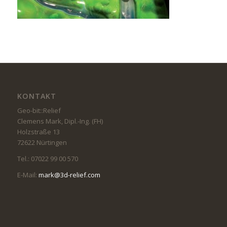
KONTAKT
Geo-bit::Relief
Clemens Mark, Dipl.-Ing. (FH)
Holzstraße 13
72622 Nürtingen
Tel.: 07022 99 00 570
E-Mail:
mark@3d-relief.com