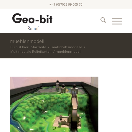
+49 (0)7022 99 005 70
muehlenmodell
Du bist hier:
Startseite
/
Landschaftsmodelle
/
Multimediale Reliefkarten
/
muehlenmodell