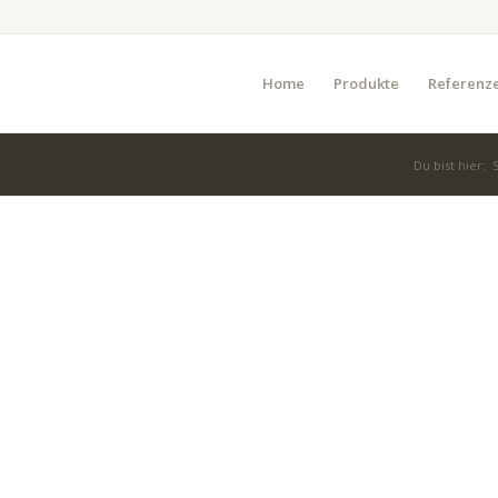
Home
Produkte
Referenz
Du bist hier:
S