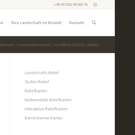
+49 (0)7022 99 005 70
en
Ihre Landschaft im Modell
Kontakt
tartseite
/
Landschaftsmodelle
/
OLYMPUS DIGITAL CAMERA
Landschafts-Relief
Stufen-Relief
Reliefkarten
Multimediale Reliefkarten
Interaktive Reliefkarten
Barrierearme Karten