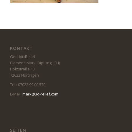
KONTAKT
Geo-bit::Relief
Clemens Mark, Dipl.-Ing. (FH)
Holzstraße 13
72622 Nürtingen
Tel.: 07022 99 00 570
E-Mail:
mark@3d-relief.com
SEITEN