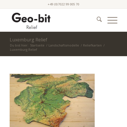
+49 (0)7022 99 005 70
Luxemburg Relief
Du bist hier:
Startseite
/
Landschaftsmodelle
/
Reliefkarten
/
Luxemburg Relief