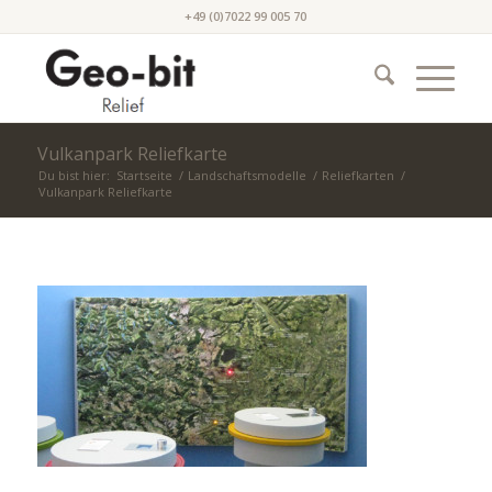
+49 (0)7022 99 005 70
Vulkanpark Reliefkarte
Du bist hier:
Startseite
/
Landschaftsmodelle
/
Reliefkarten
/
Vulkanpark Reliefkarte