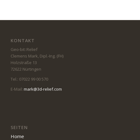
KONTAKT
Geo-bit::Relief
Clemens Mark, Dipl.-Ing. (FH)
Holzstraße 13
72622 Nürtingen
Tel.: 07022 99 00 570
E-Mail:
mark@3d-relief.com
SEITEN
Home