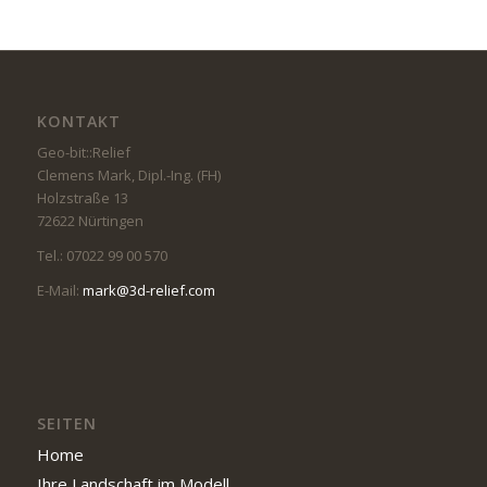
KONTAKT
Geo-bit::Relief
Clemens Mark, Dipl.-Ing. (FH)
Holzstraße 13
72622 Nürtingen
Tel.: 07022 99 00 570
E-Mail:
mark@3d-relief.com
SEITEN
Home
Ihre Landschaft im Modell