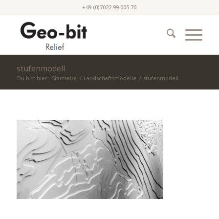
+49 (0)7022 99 005 70
stufenmodell
Du bist hier:
Startseite
/
Landschaftsmodelle
/
stufenmodell