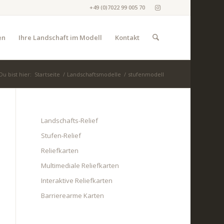
+49 (0)7022 99 005 70
en
Ihre Landschaft im Modell
Kontakt
Du bist hier:
Startseite
/
Landschaftsmodelle
/
stufenmodell
Landschafts-Relief
Stufen-Relief
Reliefkarten
Multimediale Reliefkarten
Interaktive Reliefkarten
Barrierearme Karten