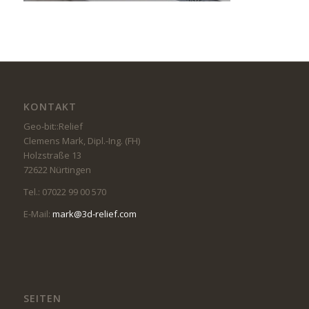
KONTAKT
Geo-bit::Relief
Clemens Mark, Dipl.-Ing. (FH)
Holzstraße 13
72622 Nürtingen
Tel.: 07022 99 00 570
E-Mail:
mark@3d-relief.com
SEITEN