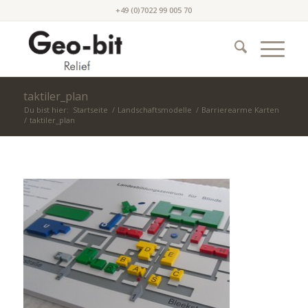
+49 (0)7022 99 005 70
taktiler_plan
Du bist hier:
Startseite
/
Landschaftsmodelle
/
Barrierearme Karten
/
taktiler_plan