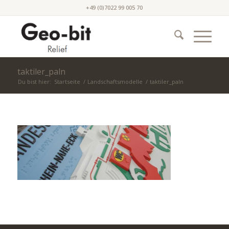
+49 (0)7022 99 005 70
taktiler_paln
Du bist hier:
Startseite
/
Landschaftsmodelle
/
taktiler_paln