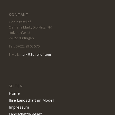
KONTAKT
Geo-bit::Relief
Clemens Mark, Dipl.-Ing. (FH)
Holzstraße 13
72622 Nürtingen
Tel.: 07022 99 00 570
E-Mail:
mark@3d-relief.com
SEITEN
Home
Ihre Landschaft im Modell
Impressum
Landschafts-Relief