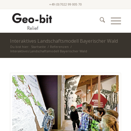
+49 (0)7022 99 005 70
Interaktives Landschaftsmodell Bayerischer Wald
Du bist hier:
Startseite
/
Referenzen
/
Interaktives Landschaftsmodell Bayerischer Wald