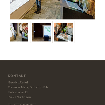
KONTAKT
Geo-bit::Relief
Clemens Mark, Dipl.-Ing. (FH)
Holzstraße 13
72622 Nürtingen
Tel.: 07022 99 00 570