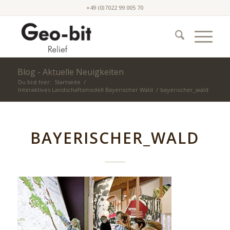
+49 (0)7022 99 005 70
Blog - Aktuelle Neuigkeiten
Du bist hier:
Startseite
/
Interaktives Landschaftsmodell Bayerischer Wald
/
bayerischer_wald
BAYERISCHER_WALD