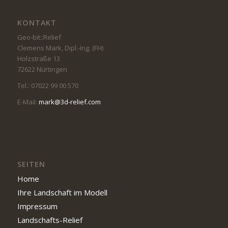
KONTAKT
Geo-bit::Relief
Clemens Mark, Dipl.-Ing. (FH)
Holzstraße 13
72622 Nürtingen
Tel.: 07022 99 00 570
E-Mail:
mark@3d-relief.com
SEITEN
Home
Ihre Landschaft im Modell
Impressum
Landschafts-Relief