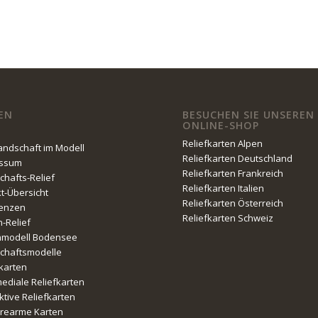
EN
BESUCHEN SIE UNSEREN
ONLINE-SHOP
Reliefkarten Alpen
Landschaft im Modell
Reliefkarten Deutschland
essum
Reliefkarten Frankreich
chafts-Relief
Reliefkarten Italien
kt-Übersicht
Reliefkarten Österreich
enzen
Reliefkarten Schweiz
n-Relief
nmodell Bodensee
chaftsmodelle
fkarten
mediale Reliefkarten
ktive Reliefkarten
erearme Karten