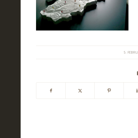
/
5. FEBR