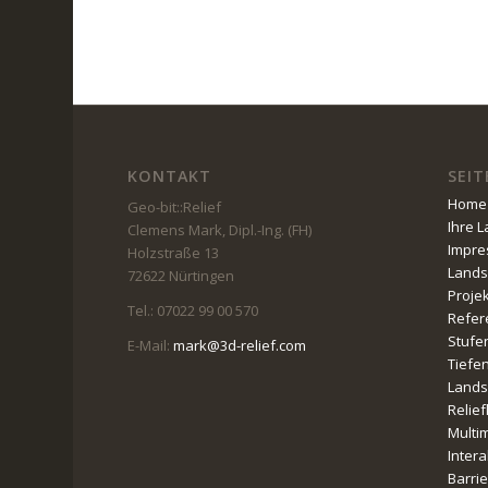
KONTAKT
SEIT
Home
Geo-bit::Relief
Ihre 
Clemens Mark, Dipl.-Ing. (FH)
Impr
Holzstraße 13
Lands
72622 Nürtingen
Proje
Tel.: 07022 99 00 570
Refer
Stufe
E-Mail:
mark@3d-relief.com
Tiefe
Lands
Relie
Multi
Intera
Barri