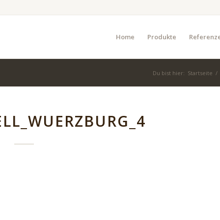
Home
Produkte
Referenz
Du bist hier:
Startseite
/
ELL_WUERZBURG_4