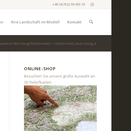
+49 (0)7022 99 005 70
en
Ihre Landschaft im Modell
Kontakt
Lankreis Würzburg Reliefmodell
/
reliefmodell_wuerzburg_4
ONLINE-SHOP
Besuchen Sie unsere große Auswahl an
3D Reliefkarten