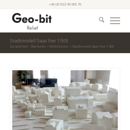
+49 (0)7022 99 005 70
Stadtmodell Saas Fee 1:500
Du bist hier:
Startseite
/
Referenzen
/
Stadtmodell Saas Fee 1:500