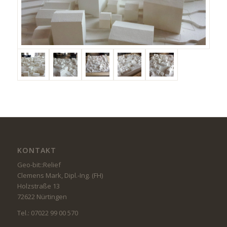
KONTAKT
Geo-bit::Relief
Clemens Mark, Dipl.-Ing. (FH)
Holzstraße 13
72622 Nürtingen
Tel.: 07022 99 00 570