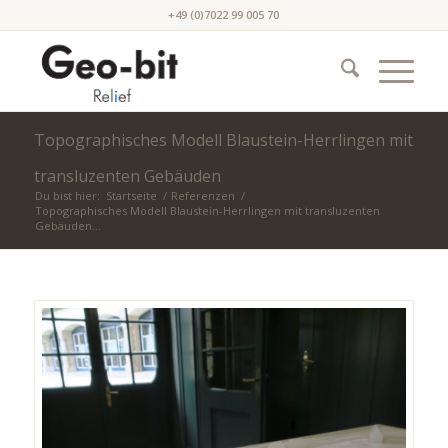
+49 (0)7022 99 005 70
Topographisches Modell Blaustein-Herrlingen mit
transluzenten Gebäuden
Du bist hier:
Startseite
/
Referenzen
/
Topographisches Modell Blaustein-Herrlingen mit transluzenten
Gebäuden...