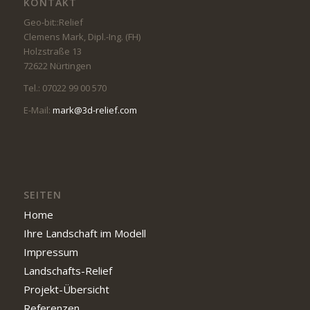
KONTAKT
Geo-bit::Relief
Clemens Mark, Dipl.-Ing. (FH)
Holzstraße 13
72622 Nürtingen
Tel.: 07022 99 00 570
E-Mail:
mark@3d-relief.com
SEITEN
Home
Ihre Landschaft im Modell
Impressum
Landschafts-Relief
Projekt-Übersicht
Referenzen