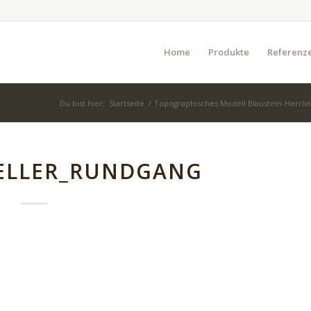
Home
Produkte
Referenz
Du bist hier:
Startseite
/
Topographisches Modell Blaustein-Herrli
ELLER_RUNDGANG