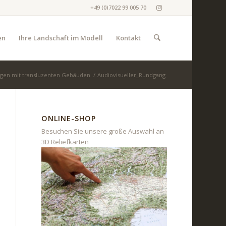
+49 (0)7022 99 005 70
en
Ihre Landschaft im Modell
Kontakt
ngen mit transluzenten Gebäuden
/
Audiovisueller_Rundgang
ONLINE-SHOP
Besuchen Sie unsere große Auswahl an
3D Reliefkarten