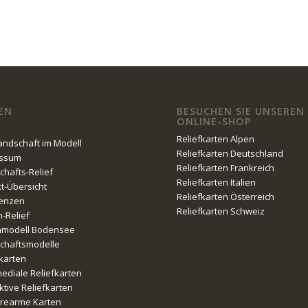
EN
BESUCHEN SIE UNSEREN
ONLINE-SHOP
Reliefkarten Alpen
Landschaft im Modell
Reliefkarten Deutschland
essum
Reliefkarten Frankreich
chafts-Relief
Reliefkarten Italien
kt-Übersicht
Reliefkarten Österreich
enzen
Reliefkarten Schweiz
n-Relief
nmodell Bodensee
chaftsmodelle
fkarten
mediale Reliefkarten
ktive Reliefkarten
erearme Karten