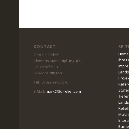
KONTAKT
SEIT
Home
Geo-bit::Relief
Ihre 
Clemens Mark, Dipl.-Ing. (FH)
Impr
Holzstraße 13
Lands
72622 Nürtingen
Proje
Tel.: 07022 99 00 570
Refer
Stufe
E-Mail:
mark@3d-relief.com
Tiefe
Lands
Relie
Multi
Intera
Barri