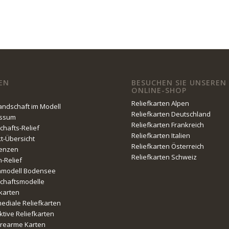
EN
BESUCHEN SIE UNSEREN
ONLINE-SHOP
Reliefkarten Alpen
Landschaft im Modell
Reliefkarten Deutschland
essum
Reliefkarten Frankreich
chafts-Relief
Reliefkarten Italien
kt-Übersicht
Reliefkarten Österreich
enzen
Reliefkarten Schweiz
n-Relief
nmodell Bodensee
chaftsmodelle
fkarten
mediale Reliefkarten
ktive Reliefkarten
erearme Karten