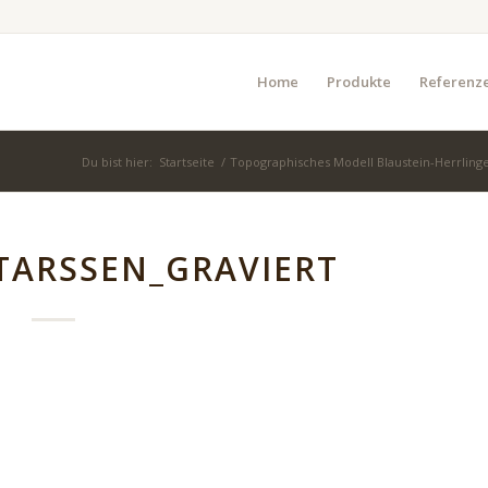
Home
Produkte
Referenz
Du bist hier:
Startseite
/
Topographisches Modell Blaustein-Herrlin
ARSSEN_GRAVIERT