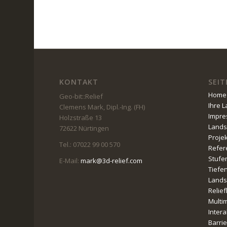
KONTAKT
SEIT
Home
Geo-bit::Relief
Ihre 
Clemens Mark, Dipl.-Ing. (FH)
Impr
Holzstraße 13
Lands
72622 Nürtingen
Proje
Tel.: 07022 99 00 570
Refer
Stufe
E-Mail:
mark@3d-relief.com
Tiefe
Lands
Relie
Multi
Intera
Barri