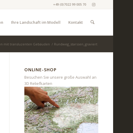
+49 (0)7022 99 005 70
en
Ihre Landschaft im Modell
Kontakt
gen mit transluzenten Gebäuden
/
Rundweg_starssen_graviert
ONLINE-SHOP
Besuchen Sie unsere große Auswahl an
3D Reliefkarten