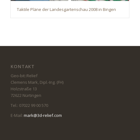
Taktile Pläne der Landesgartenschau 2008 in Bingen
KONTAKT
Geo-bit::Relief
Clemens Mark, Dipl.-Ing. (FH)
Holzstraße 13
72622 Nürtingen
Tel.: 07022 99 00 570
E-Mail:
mark@3d-relief.com