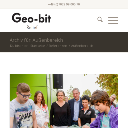
+49 (0)7022 99 005 70
Archiv für: Außenbereich
Du bist hier:
Startseite
/
Referenzen
/
Außenbereich