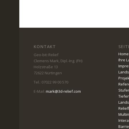
KONTAKT
SEIT
Home
Geo-bit::Relief
Ihre 
Clemens Mark, Dipl.-Ing. (FH)
Impr
Holzstraße 13
Lands
72622 Nürtingen
Proje
Tel.: 07022 99 00 570
Refer
Stufe
E-Mail:
mark@3d-relief.com
Tiefe
Lands
Relie
Multi
Intera
Barri