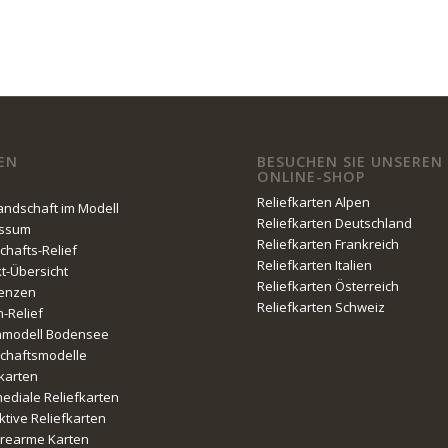
EN
BESUCHEN SIE UNSEREN
ONLINE-SHOP
Reliefkarten Alpen
Landschaft im Modell
Reliefkarten Deutschland
essum
Reliefkarten Frankreich
chafts-Relief
Reliefkarten Italien
kt-Übersicht
Reliefkarten Österreich
enzen
Reliefkarten Schweiz
n-Relief
nmodell Bodensee
chaftsmodelle
fkarten
mediale Reliefkarten
ktive Reliefkarten
erearme Karten