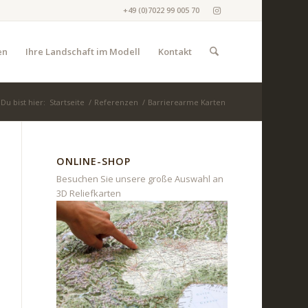
+49 (0)7022 99 005 70
en
Ihre Landschaft im Modell
Kontakt
Du bist hier:
Startseite
/
Referenzen
/
Barrierearme Karten
ONLINE-SHOP
Besuchen Sie unsere große Auswahl an
3D Reliefkarten