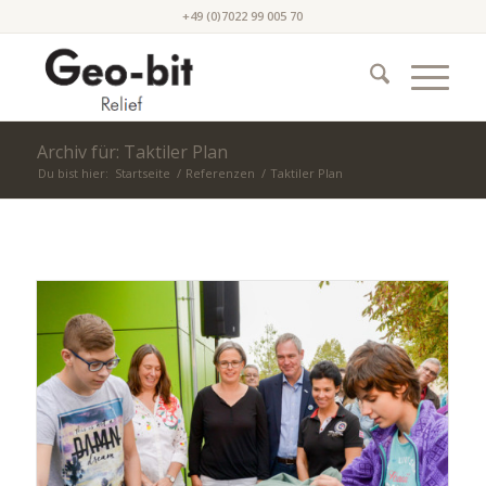
+49 (0)7022 99 005 70
Archiv für: Taktiler Plan
Du bist hier:
Startseite
/
Referenzen
/
Taktiler Plan