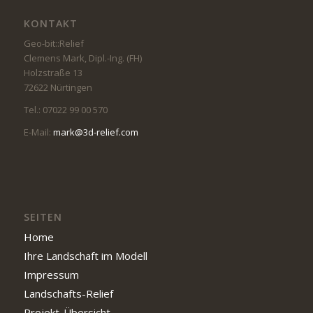
KONTAKT
Geo-bit::Relief
Clemens Mark, Dipl.-Ing. (FH)
Holzstraße 13
72622 Nürtingen
Tel.: 07022 99 00 570
E-Mail:
mark@3d-relief.com
SEITEN
Home
Ihre Landschaft im Modell
Impressum
Landschafts-Relief
Projekt-Übersicht